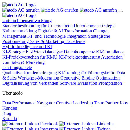
Unternehmensentwicklung
Standortbestimmung für Unternehmen
Unternehmensstrategie
Kulturentwicklung
Digitale & AI Transformation
Change
Management
KI- und Technologie-Integration
Strategische
Positionierung
Sales & Marketing Excellence
Hybrid Intelligence und KI
KI-Strategie
KI-Potenzialanalyse
Datenkompetenz
KI-Compliance
KI-Projektvorgehen für KMU
KI-Projektoptimierung
Automation
von Sales & Marketing
Leistungspakete
Qualitative Kundenbefragung
KI-Training für Führungskräfte
Data
& Sales
Workshop-Moderation
Generative Engine Optimization
Digitalisierung von Verbänden
Software-Evaluation
Promptathon
Über atedo
Data Performance Navigator
Creative Leadership
Team
Partner
Jobs
Kunden
Blog
Kontakt