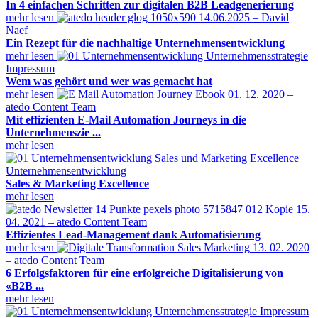
In 4 einfachen Schritten zur digitalen B2B Leadgenerierung
mehr lesen
14.06.2025 – David
Naef
Ein Rezept für die nachhaltige Unternehmensentwicklung
mehr lesen
Impressum
Wem was gehört und wer was gemacht hat
mehr lesen
01. 12. 2020 –
atedo Content Team
Mit effizienten E-Mail Automation Journeys in die
Unternehmenszie ...
mehr lesen
Unternehmensentwicklung
Sales & Marketing Excellence
mehr lesen
15.
04. 2021 – atedo Content Team
Effizientes Lead-Management dank Automatisierung
mehr lesen
13. 02. 2020
– atedo Content Team
6 Erfolgsfaktoren für eine erfolgreiche Digitalisierung von
«B2B ...
mehr lesen
Impressum