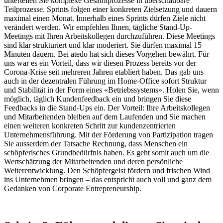
unterteilen Sie komplexe Gesamtprozesse in überschaubare
Teilprozesse. Sprints folgen einer konkreten Zielsetzung und dauern
maximal einen Monat. Innerhalb eines Sprints dürfen Ziele nicht
verändert werden. Wir empfehlen Ihnen, tägliche Stand-Up-
Meetings mit Ihren Arbeitskollegen durchzuführen. Diese Meetings
sind klar strukturiert und klar moderiert. Sie dürfen maximal 15
Minuten dauern. Bei atedo hat sich dieses Vorgehen bewährt. Für
uns war es ein Vorteil, dass wir diesen Prozess bereits vor der
Corona-Krise seit mehreren Jahren etabliert haben. Das gab uns
auch in der dezentralen Führung im Home-Office sofort Struktur
und Stabilität in der Form eines «Betriebssystems». Holen Sie, wenn
möglich, täglich Kundenfeedback ein und bringen Sie diese
Feedbacks in die Stand-Ups ein. Der Vorteil: Ihre Arbeitskollegen
und Mitarbeitenden bleiben auf dem Laufenden und Sie machen
einen weiteren konkreten Schritt zur kundenzentrierten
Unternehmensführung. Mit der Förderung von Partizipation tragen
Sie ausserdem der Tatsache Rechnung, dass Menschen ein
schöpferisches Grundbedürfnis haben. Es geht somit auch um die
Wertschätzung der Mitarbeitenden und deren persönliche
Weiterentwicklung. Den Schöpfergeist fördern und frischen Wind
ins Unternehmen bringen – das entspricht auch voll und ganz dem
Gedanken von Corporate Entrepreneurship.