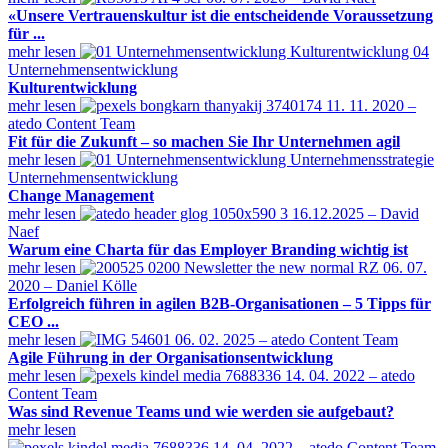
«Unsere Vertrauenskultur ist die entscheidende Voraussetzung
für ...
mehr lesen
Unternehmensentwicklung
Kulturentwicklung
mehr lesen
11. 11. 2020 –
atedo Content Team
Fit für die Zukunft – so machen Sie Ihr Unternehmen agil
mehr lesen
Unternehmensentwicklung
Change Management
mehr lesen
16.12.2025 – David
Naef
Warum eine Charta für das Employer Branding wichtig ist
mehr lesen
06. 07.
2020 – Daniel Kölle
Erfolgreich führen in agilen B2B-Organisationen – 5 Tipps für
CEO ...
mehr lesen
06. 02. 2025 – atedo Content Team
Agile Führung in der Organisationsentwicklung
mehr lesen
14. 04. 2022 – atedo
Content Team
Was sind Revenue Teams und wie werden sie aufgebaut?
mehr lesen
14. 04. 2022 – atedo Content Team