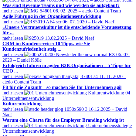
Was sind Revenue Teams und wie werden sie aufgebaut?
mehr lesen
06. 02. 2025 – atedo Content Team
Agile Führung in der Organisationsentwicklung
mehr lesen
06. 07. 2020 – David Naef
«Unsere Vertrauenskultur ist die entscheidende Voraussetzung
für ...
mehr lesen
13.02.2025 – David Naef
CRM im Kundenservice: 10 Tipps, wie Sie
Kundenzufriedenheit steig ...
mehr lesen
06. 07.
2020 – Daniel Kölle
Erfolgreich führen in agilen B2B-Organisationen – 5 Tipps für
CEO ...
mehr lesen
11. 11. 2020 –
atedo Content Team
Fit für die Zukunft – so machen Sie Ihr Unternehmen agil
mehr lesen
Unternehmensentwicklung
Kulturentwicklung
mehr lesen
16.12.2025 – David
Naef
Warum eine Charta für das Employer Branding wichtig ist
mehr lesen
Unternehmensentwicklung