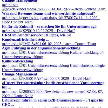
Change Management
mehr lesen
14. 04. 2022 – atedo Content Team
Was sind Revenue Teams und wie werden sie aufgebaut?
mehr lesen
11. 11. 2020 –
atedo Content Team
Fit für die Zukunft – so machen Sie Ihr Unternehmen agil
mehr lesen
13.02.2025 – David Naef
CRM im Kundenservice: 10 Tipps, wie Sie
Kundenzufriedenheit steig ...
mehr lesen
06. 02. 2025 – atedo Content Team
Agile Führung in der Organisationsentwicklung
mehr lesen
Unternehmensentwicklung
Kulturentwicklung
mehr lesen
Unternehmensentwicklung
Change Management
mehr lesen
06. 07. 2020 – David Naef
«Unsere Vertrauenskultur ist die entscheidende Voraussetzung
für ...
mehr lesen
06. 07.
2020 – Daniel Kölle
Erfolgreich führen in agilen B2B-Organisationen – 5 Tipps für
CEO ...