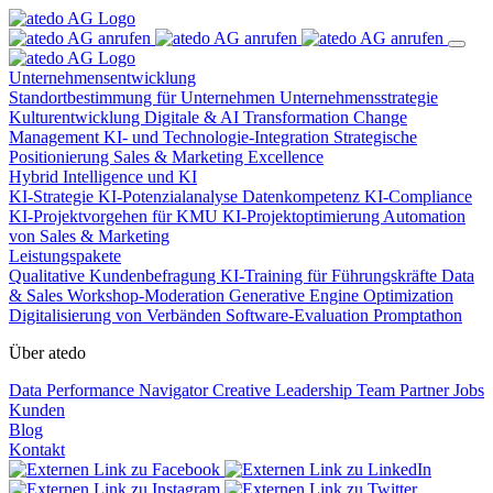
Unternehmensentwicklung
Standortbestimmung für Unternehmen
Unternehmensstrategie
Kulturentwicklung
Digitale & AI Transformation
Change
Management
KI- und Technologie-Integration
Strategische
Positionierung
Sales & Marketing Excellence
Hybrid Intelligence und KI
KI-Strategie
KI-Potenzialanalyse
Datenkompetenz
KI-Compliance
KI-Projektvorgehen für KMU
KI-Projektoptimierung
Automation
von Sales & Marketing
Leistungspakete
Qualitative Kundenbefragung
KI-Training für Führungskräfte
Data
& Sales
Workshop-Moderation
Generative Engine Optimization
Digitalisierung von Verbänden
Software-Evaluation
Promptathon
Über atedo
Data Performance Navigator
Creative Leadership
Team
Partner
Jobs
Kunden
Blog
Kontakt