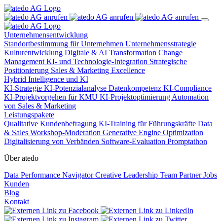
Unternehmensentwicklung
Standortbestimmung für Unternehmen
Unternehmensstrategie
Kulturentwicklung
Digitale & AI Transformation
Change
Management
KI- und Technologie-Integration
Strategische
Positionierung
Sales & Marketing Excellence
Hybrid Intelligence und KI
KI-Strategie
KI-Potenzialanalyse
Datenkompetenz
KI-Compliance
KI-Projektvorgehen für KMU
KI-Projektoptimierung
Automation
von Sales & Marketing
Leistungspakete
Qualitative Kundenbefragung
KI-Training für Führungskräfte
Data
& Sales
Workshop-Moderation
Generative Engine Optimization
Digitalisierung von Verbänden
Software-Evaluation
Promptathon
Über atedo
Data Performance Navigator
Creative Leadership
Team
Partner
Jobs
Kunden
Blog
Kontakt