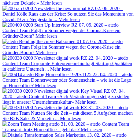
nächsten Dekade.»
Mehr lesen
02. 06. 2020 –
Daniel Kölle
Raus aus der Krise: So nutzen Sie das Momentum von
Covid-19 zur Neugestaltu ...
Mehr lesen
07. 05. 2020 – atedo
Content Team
Folgt im Sommer wegen der Corona-Krise ein
Gründer-Boom?
Mehr lesen
07. 05. 2020 – atedo
Content Team
Folgt im Sommer wegen der Corona-Krise ein
Gründer-Boom?
Mehr lesen
22. 04. 2020 – atedo
Content Team
Corporate Entrepreneurship trägt Start-up-Qualitäten
in etablierte Unterneh ...
Mehr lesen
22. 04. 2020 – atedo
Content Team
Donnerwetter oder Sonnenschein – wie ist die Lage
im Homeoffice?
Mehr lesen
07. 04.
2020 – atedo Content Team
«Sich Veränderungen stetig zu stellen,
liegt in unserer Unternehmenskultur»
Mehr lesen
31. 03. 2020 – atedo
Content Team
Nutzen Sie die Zeit – mit diesen 5 Aufgaben machen
Sie B2B Sales & Marketin ...
Mehr lesen
31. 03. 2020 – atedo Content Team
Teamspirit trotz Homeoffice – geht das?
Mehr lesen
13. 02. 2020 – atedo