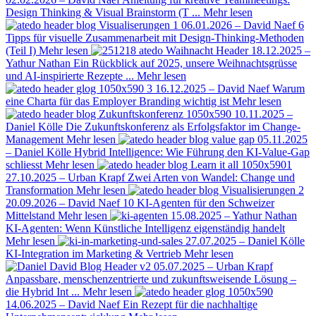
Design Thinking & Visual Brainstorm (T ...
Mehr lesen
06.01.2026 – David Naef
6
Tipps für visuelle Zusammenarbeit mit Design-Thinking-Methoden
(Teil I)
Mehr lesen
18.12.2025 –
Yathur Nathan
Ein Rückblick auf 2025, unsere Weihnachtsgrüsse
und AI-inspirierte Rezepte ...
Mehr lesen
16.12.2025 – David Naef
Warum
eine Charta für das Employer Branding wichtig ist
Mehr lesen
10.11.2025 –
Daniel Kölle
Die Zukunftskonferenz als Erfolgsfaktor im Change-
Management
Mehr lesen
05.11.2025
– Daniel Kölle
Hybrid Intelligence: Wie Führung den KI-Value-Gap
schliesst
Mehr lesen
27.10.2025 – Urban Krapf
Zwei Arten von Wandel: Change und
Transformation
Mehr lesen
20.09.2026 – David Naef
10 KI-Agenten für den Schweizer
Mittelstand
Mehr lesen
15.08.2025 – Yathur Nathan
KI-Agenten: Wenn Künstliche Intelligenz eigenständig handelt
Mehr lesen
27.07.2025 – Daniel Kölle
KI-Integration im Marketing & Vertrieb
Mehr lesen
05.07.2025 – Urban Krapf
Anpassbare, menschenzentrierte und zukunftsweisende Lösung –
die Hybrid Int ...
Mehr lesen
14.06.2025 – David Naef
Ein Rezept für die nachhaltige