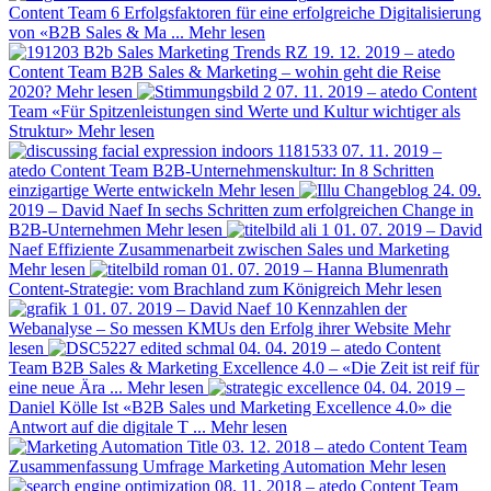
Content Team
6 Erfolgsfaktoren für eine erfolgreiche Digitalisierung
von «B2B Sales & Ma ...
Mehr lesen
19. 12. 2019 – atedo
Content Team
B2B Sales & Marketing – wohin geht die Reise
2020?
Mehr lesen
07. 11. 2019 – atedo Content
Team
«Für Spitzenleistungen sind Werte und Kultur wichtiger als
Struktur»
Mehr lesen
07. 11. 2019 –
atedo Content Team
B2B-Unternehmenskultur: In 8 Schritten
einzigartige Werte entwickeln
Mehr lesen
24. 09.
2019 – David Naef
In sechs Schritten zum erfolgreichen Change in
B2B-Unternehmen
Mehr lesen
01. 07. 2019 – David
Naef
Effiziente Zusammenarbeit zwischen Sales und Marketing
Mehr lesen
01. 07. 2019 – Hanna Blumenrath
Content-Strategie: vom Brachland zum Königreich
Mehr lesen
01. 07. 2019 – David Naef
10 Kennzahlen der
Webanalyse – So messen KMUs den Erfolg ihrer Website
Mehr
lesen
04. 04. 2019 – atedo Content
Team
B2B Sales & Marketing Excellence 4.0 – «Die Zeit ist reif für
eine neue Ära ...
Mehr lesen
04. 04. 2019 –
Daniel Kölle
Ist «B2B Sales und Marketing Excellence 4.0» die
Antwort auf die digitale T ...
Mehr lesen
03. 12. 2018 – atedo Content Team
Zusammenfassung Umfrage Marketing Automation
Mehr lesen
08. 11. 2018 – atedo Content Team