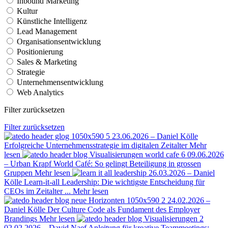
Inbound Marketing
Kultur
Künstliche Intelligenz
Lead Management
Organisationsentwicklung
Positionierung
Sales & Marketing
Strategie
Unternehmensentwicklung
Web Analytics
Filter zurücksetzen
Filter zurücksetzen
23.06.2026 – Daniel Kölle
Erfolgreiche Unternehmensstrategie im digitalen Zeitalter
Mehr
lesen
09.06.2026
– Urban Krapf
World Café: So gelingt Beteiligung in grossen
Gruppen
Mehr lesen
26.03.2026 – Daniel
Kölle
Learn-it-all Leadership: Die wichtigste Entscheidung für
CEOs im Zeitalter ...
Mehr lesen
24.02.2026 –
Daniel Kölle
Der Culture Code als Fundament des Employer
Brandings
Mehr lesen
02.02.2026 – David Naef
Anleitung für kreative Teammeetings: