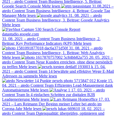
2021 – atedo Content Team
Business Intelligence, 5. Beitrag:
Google Search Console
Mehr lesen
31.08.2021 –
atedo Content Team
Business Intelligence, 4. Beitrag: Google Tag
Manager
Mehr lesen
31. 08. 2021 – atedo
Content Team
Business Intelligence, 3. Beitrag: Google Analytics
Mehr lesen
31. 08. 2021 – atedo Content Team
Business Intelligence, 2.
Beitrag: Key Performance Indicators (KPI)
Mehr lesen
31. 08. 2021 – atedo
Content Team
Business Intelligence, 1. Beitrag: Web Analytics
Mehr lesen
20. 05. 2021 –
atedo Content Team
Neue Kunden erreichen, ohne diese persönlich
zu treffen
Mehr lesen
15. 04.
2021 – atedo Content Team
14 bewährte und effektive Wege E-Mail
Adressen zu sammeln
Mehr lesen
15.
04. 2021 – atedo Content Team
Effizientes Lead-Management dank
Automatisierung
Mehr lesen
17. 03. 2021 – atedo
Content Team
In 4 einfachen Schritten zur digitalen B2B
Leadgenerierung
Mehr lesen
17. 03.
2021 – Lars Reimann
Der Beginn meiner Lehre bei atedo im
Corona-Jahr
Mehr lesen
18. 02. 2021 –
atedo Content Team
Datenqualität: überprüfen, optimieren und