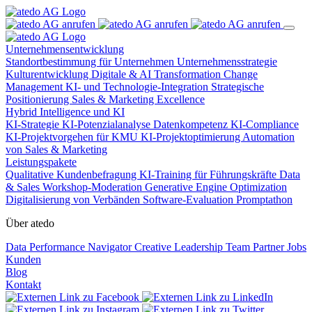
Unternehmensentwicklung
Standortbestimmung für Unternehmen
Unternehmensstrategie
Kulturentwicklung
Digitale & AI Transformation
Change
Management
KI- und Technologie-Integration
Strategische
Positionierung
Sales & Marketing Excellence
Hybrid Intelligence und KI
KI-Strategie
KI-Potenzialanalyse
Datenkompetenz
KI-Compliance
KI-Projektvorgehen für KMU
KI-Projektoptimierung
Automation
von Sales & Marketing
Leistungspakete
Qualitative Kundenbefragung
KI-Training für Führungskräfte
Data
& Sales
Workshop-Moderation
Generative Engine Optimization
Digitalisierung von Verbänden
Software-Evaluation
Promptathon
Über atedo
Data Performance Navigator
Creative Leadership
Team
Partner
Jobs
Kunden
Blog
Kontakt