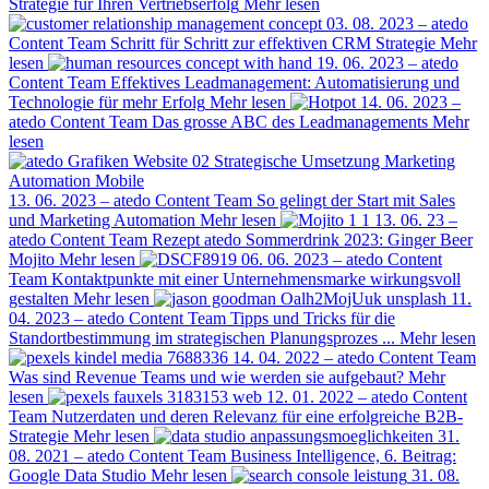
Strategie für Ihren Vertriebserfolg
Mehr lesen
03. 08. 2023 – atedo
Content Team
Schritt für Schritt zur effektiven CRM Strategie
Mehr
lesen
19. 06. 2023 – atedo
Content Team
Effektives Leadmanagement: Automatisierung und
Technologie für mehr Erfolg
Mehr lesen
14. 06. 2023 –
atedo Content Team
Das grosse ABC des Leadmanagements
Mehr
lesen
13. 06. 2023 – atedo Content Team
So gelingt der Start mit Sales
und Marketing Automation
Mehr lesen
13. 06. 23 –
atedo Content Team
Rezept atedo Sommerdrink 2023: Ginger Beer
Mojito
Mehr lesen
06. 06. 2023 – atedo Content
Team
Kontaktpunkte mit einer Unternehmensmarke wirkungsvoll
gestalten
Mehr lesen
11.
04. 2023 – atedo Content Team
Tipps und Tricks für die
Standortbestimmung im strategischen Planungsprozes ...
Mehr lesen
14. 04. 2022 – atedo Content Team
Was sind Revenue Teams und wie werden sie aufgebaut?
Mehr
lesen
12. 01. 2022 – atedo Content
Team
Nutzerdaten und deren Relevanz für eine erfolgreiche B2B-
Strategie
Mehr lesen
31.
08. 2021 – atedo Content Team
Business Intelligence, 6. Beitrag:
Google Data Studio
Mehr lesen
31. 08.