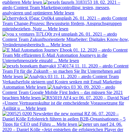
etablieren
Mehr lesen
18. 02. 2021 –
atedo Content Team
Marketingcontrolling: testen, messen,
analysieren und optimieren
Mehr lesen
26. 01. 2021 – atedo Content
Team
Change-Prozess: Bewusstsein fördern, Anspruchsgruppen
miteinbeziehen, Nutz ...
Mehr lesen
26. 01. 2021 – atedo
Content Team
Zukunftsorientierte Mitarbeiter: Digitales Know-how,
Veränderungsbereitsch ...
Mehr lesen
01. 12. 2020 – atedo Content
Team
Mit effizienten E-Mail Automation Journeys in die
Unternehmensziele einzahl ...
Mehr lesen
11. 11. 2020 – atedo Content
Team
Fit für die Zukunft – so machen Sie Ihr Unternehmen agil
Mehr lesen
11. 11. 2020 – atedo Content Team
Verkaufserfolg steigern und Kosten senken mit Email Marketing
Automation
Mehr lesen
30. 09. 2020 – atedo
Content Team
Google Mobile First Index – das müssen Sie 2021
beachten
Mehr lesen
06. 07. 2020 – David Naef
«Unsere Vertrauenskultur ist die entscheidende Voraussetzung für
Agilität u ...
Mehr lesen
06. 07. 2020 –
Daniel Kölle
Erfolgreich führen in agilen B2B-Organisationen – 5
Tipps für CEO und Führu ...
Mehr lesen
24. 06.
2020 – Daniel Kölle
«Jetzt entstehen die erfolgreichen Player der