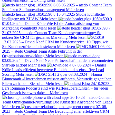
Unternehmensentwicklung
Mehr lesen
05.05.2025 – atedo Content Team
So nützen Sie Innovationsmanagement
Mehr lesen
15.04.2025
Studie Künstliche
Intelligenz mit ZHAW
Mehr lesen
01.04.2025 – Daniel Kölle
Wie KI die Automatisierung von
Marketing vorantreibt
Mehr lesen
21.03.2025 – atedo Content Team
Kundensegmentierung: So
nutzen Sie CRM für gezieltes Marketing
Mehr lesen
13.02.2025 – David Naef
CRM im Kundenservice: 10 Tipps, wie
Sie Kundenzufriedenheit steigern
Mehr lesen
06. 02.
2025 – atedo Content Team
Agile Führung in der
Organisationsentwicklung
Mehr lesen
03.09.2024 – David Naef
Neue Partnerschaft mit dem renommierten
Start-up ai.dopt
Mehr lesen
07.05.2024 – Daniel
Kölle
Leads effizient bewerten: Einblick in das einstufige Lead
Scoring
Mehr lesen
08.03.2024 – Hanna
Blumenrath
«Unternehmen müssen aufhören, Vorurteile gegenüber
Eltern zu haben. Sie sol ...
Mehr lesen
24.10.2023 –
Lars Reimann
Podcasts sind wie Kaffeezubereitungen ­– für jeden
Geschmack ist etwas dabe ...
Mehr lesen
20.10.23 – atedo Content
Team
Omnichannel-Nurturing: Die Kunst der Ansprache von Leads
Mehr lesen
07. 08.
2023 – atedo Content Team
Die Bedeutung einer effektiven CRM-