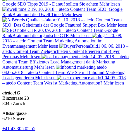
Google SEO Tipps 2019 - Darauf sollten Sie achten
Mehr lesen
19. 10. 2018 – atedo Content Team
SEO: Google
RankBrain und die Dwell Time
Mehr lesen
01. 10. 2018 – atedo Content Team
SEO: Das Geheimnis der Google Featured Snippet Box
Mehr lesen
20. 09. 2018 – atedo Content Team
Google
RankBrain und die organische CTR
Mehr lesen
20. 08.
2018 – atedo Content Team
Marketing Automation im
Eventmanagement
Mehr lesen
06. 06. 2018 –
atedo Content Team
Zielgerichteten Content kreieren mit Buyer
Personas
Mehr lesen
14. 05. 2018 – atedo
Content Team
Effizientes Lead Management dank Marketing
Automatisierung
Mehr lesen
04.05.2018 – atedo Content Team
Wie Sie mit Inbound Marketing
Leads generieren
Mehr lesen
04.05.2018
– atedo Content Team
Was ist Marketing Automation?
Mehr lesen
atedo AG
Binzstrasse 23
8045 Zürich
Altstadtgasse 1
6210 Sursee
+41 43 305 05 55