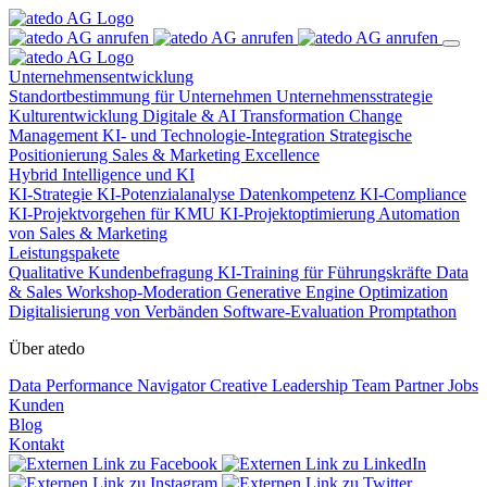
Unternehmensentwicklung
Standortbestimmung für Unternehmen
Unternehmensstrategie
Kulturentwicklung
Digitale & AI Transformation
Change
Management
KI- und Technologie-Integration
Strategische
Positionierung
Sales & Marketing Excellence
Hybrid Intelligence und KI
KI-Strategie
KI-Potenzialanalyse
Datenkompetenz
KI-Compliance
KI-Projektvorgehen für KMU
KI-Projektoptimierung
Automation
von Sales & Marketing
Leistungspakete
Qualitative Kundenbefragung
KI-Training für Führungskräfte
Data
& Sales
Workshop-Moderation
Generative Engine Optimization
Digitalisierung von Verbänden
Software-Evaluation
Promptathon
Über atedo
Data Performance Navigator
Creative Leadership
Team
Partner
Jobs
Kunden
Blog
Kontakt