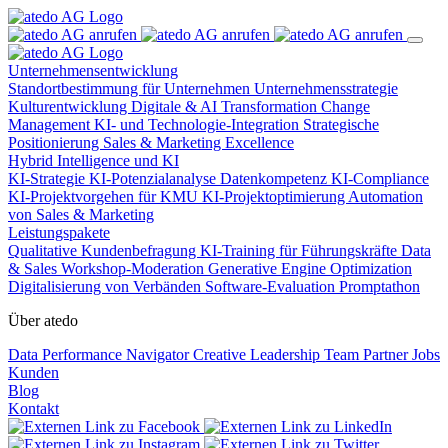
Unternehmensentwicklung
Standortbestimmung für Unternehmen
Unternehmensstrategie
Kulturentwicklung
Digitale & AI Transformation
Change
Management
KI- und Technologie-Integration
Strategische
Positionierung
Sales & Marketing Excellence
Hybrid Intelligence und KI
KI-Strategie
KI-Potenzialanalyse
Datenkompetenz
KI-Compliance
KI-Projektvorgehen für KMU
KI-Projektoptimierung
Automation
von Sales & Marketing
Leistungspakete
Qualitative Kundenbefragung
KI-Training für Führungskräfte
Data
& Sales
Workshop-Moderation
Generative Engine Optimization
Digitalisierung von Verbänden
Software-Evaluation
Promptathon
Über atedo
Data Performance Navigator
Creative Leadership
Team
Partner
Jobs
Kunden
Blog
Kontakt