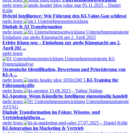
mehr lesen
05.11.2025 – Daniel
Kölle
Hybrid Intelligence: Wie Führung den KI-Value-Gap schliesst
mehr lesen
Unternehmensentwicklung
Digitale & AI Transformation
mehr lesen
Einladung zur atedo Klangnacht am 2. April 2025
Erlebe Klang neu – Einladung zur atedo Klangnacht am 2.
April 202 ...
mehr lesen
KI-
Potenzialanalyse
Strategische Identifikation, Bewertung und Priorisierung von
KI-A ...
mehr lesen
KI-Training für
Führungskräfte
mehr lesen
15.08.2025 – Yathur Nathan
KI-Agenten: Wenn Künstliche Intelligenz eigenständig handelt
mehr lesen
ASTAG
Digitale Transformation im Fokus: Wissens- und
Vertriebsplattform ...
mehr lesen
27.07.2025 – Daniel Kölle
KI-Integration im Marketing & Vertrieb