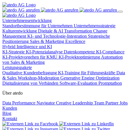
Unternehmensentwicklung
Standortbestimmung für Unternehmen
Unternehmensstrategie
Kulturentwicklung
Digitale & AI Transformation
Change
Management
KI- und Technologie-Integration
Strategische
Positionierung
Sales & Marketing Excellence
Hybrid Intelligence und KI
KI-Strategie
KI-Potenzialanalyse
Datenkompetenz
KI-Compliance
KI-Projektvorgehen für KMU
KI-Projektoptimierung
Automation
von Sales & Marketing
Leistungspakete
Qualitative Kundenbefragung
KI-Training für Führungskräfte
Data
& Sales
Workshop-Moderation
Generative Engine Optimization
Digitalisierung von Verbänden
Software-Evaluation
Promptathon
Über atedo
Data Performance Navigator
Creative Leadership
Team
Partner
Jobs
Kunden
Blog
Kontakt